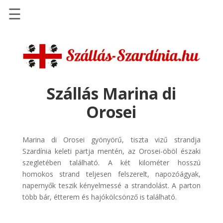
☰
Főoldal
Repülőjegy
pénzvisszatérítéssel
Szállás Marina di
Autóbérlés
-
Orosei
Discover
Cars
Marina di Orosei gyönyörű, tiszta vizű strandja
Transzfer
Szardínia keleti partja mentén, az Orosei-öböl északi
-
szegletében található. A két kilométer hosszú
Kiwi
homokos strand teljesen felszerelt, napozóágyak,
Taxi
napernyők teszik kényelmessé a strandolást. A parton
több bár, étterem és hajókölcsönző is található.