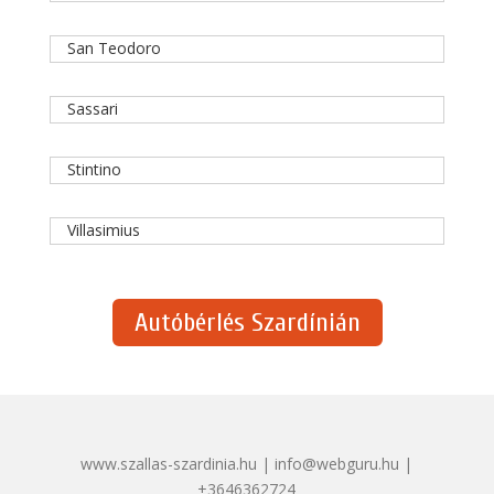
San Teodoro
Sassari
Stintino
Villasimius
Autóbérlés Szardínián
www.szallas-szardinia.hu | info@webguru.hu |
+3646362724