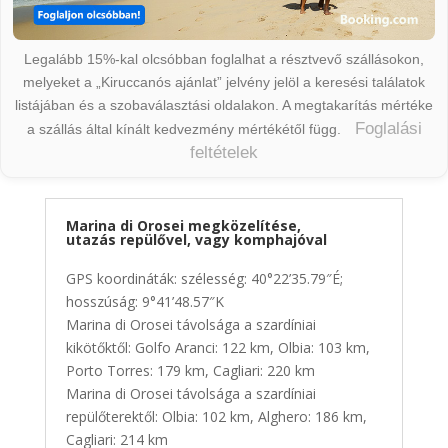
Legalább 15%-kal olcsóbban foglalhat a résztvevő szállásokon,
melyeket a „Kiruccanós ajánlat” jelvény jelöl a keresési találatok
listájában és a szobaválasztási oldalakon. A megtakarítás mértéke
Foglalási
a szállás által kínált kedvezmény mértékétől függ.
feltételek
Marina di Orosei megközelítése,
utazás repülővel, vagy komphajóval
GPS koordináták: szélesség: 40°22’35.79″É;
hosszúság: 9°41’48.57″K
Marina di Orosei távolsága a szardíniai
kikötőktől: Golfo Aranci: 122 km, Olbia: 103 km,
Porto Torres: 179 km, Cagliari: 220 km
Marina di Orosei távolsága a szardíniai
repülőterektől: Olbia: 102 km, Alghero: 186 km,
Cagliari: 214 km