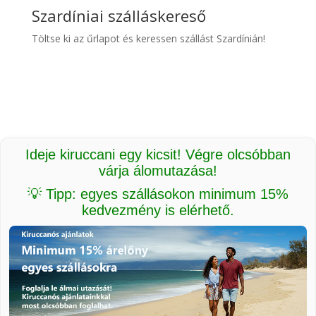
Szardíniai szálláskereső
Töltse ki az űrlapot és keressen szállást Szardínián!
Ideje kiruccani egy kicsit! Végre olcsóbban
várja álomutazása!
💡 Tipp: egyes szállásokon minimum 15%
kedvezmény is elérhető.