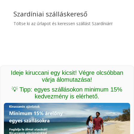
Szardíniai szálláskereső
Töltse ki az űrlapot és keressen szállást Szardínián!
Ideje kiruccani egy kicsit! Végre olcsóbban
várja álomutazása!
💡 Tipp: egyes szállásokon minimum 15%
kedvezmény is elérhető.