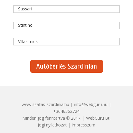
Sassari
Stintino
Villasimius
Autóbérlés Szardínián
www.szallas-szardinia.hu | info@webguru.hu |
+3646362724
Minden jog fenntartva © 2017. | WebGuru Bt.
Jogi nyilatkozat
|
Impresszum