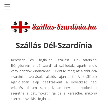
☰
Főoldal
Repülőjegy
pénzvisszatérítéssel
Szállás Dél-Szardínia
Autóbérlés
-
Discover
Cars
Keressen és foglaljon szállást Dél-Szardínián!
Böngésszen a dél-szardíniai szállodák, apartmanok,
Transzfer
vagy panziók kínálatában! Tekintse meg az alábbi dél-
-
szardíniai szállások akciós ajánlatait! A szállások
Kiwi
ajánlójában alap beállításként a következő napi
Taxi
érkezési dátum szerepel, amennyiben módosítani
szeretné a dátumokat, írja be a keresőbe, mikorra
szeretne szállást foglalni.